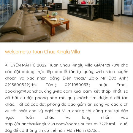
Welcome to Tuan Chau Kingly Villa
KHUYẾN MẠI HÈ 2022: Tuan Chau Kingly Villa GIẢM tới 70% cho
các đặt phòng trực tiếp qua lễ tân tại quầy, web site chuyển
khoản và xác nhận bằng Điện thoại/ Zalo Mr Đức Anh(
0913800529)-Ms Tâm( 0911050033) hoặc Email:
booking@tuanchaukinglyvilla.com Giá cam kết thâp nhất so
với bất cứ đặt phòng nào mà quý khách tìm được ở dối tác
khác. Tất cả các đặt phòng đã bao gồm ăn sáng và các dịch
vụ tốt nhất cho kỳ nghỉ tại Villa chúng tôi cũng như tại đảo
ngọc Tuần châu. Vui lòng nhấn vào
http://tuanchaukinglyvilla.com/rooms-suites-m-727.html dưới
đây để có thông tin cụ thể hơn. Hân Hạnh Được...